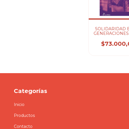
SOLIDARIDAD 
GENERACIONES. 
PEREZ PEJC
GONZAL
$73.000,
Categorías
Inicio
Productos
Contacto