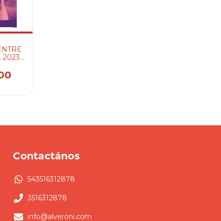
ENTRE
2023 -
IC
O
00
Contactános
543516312878
3516312878
info@alveroni.com