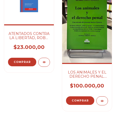
ATENTADOS CONTRA
LA LIBERTAD, ROBO
CON ARMAS Y OTR -
LAJE ANAYA JUSTO
$23.000,00
LOS ANIMALES Y EL
DERECHO PENAL.
2022 - BUOMPADRE
JORGE E.
$100.000,00