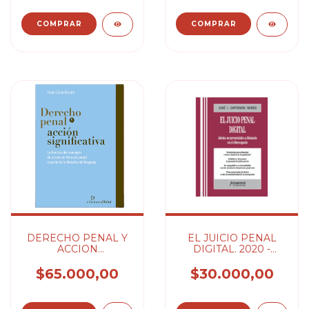
LERMAN MARCELO
D.
DERECHO PENAL Y
EL JUICIO PENAL
ACCION
DIGITAL. 2020 -
SIGNIFICATIVA. LA
CAFFERATA NORES
FUNCION D -
JOSE I.
$65.000,00
$30.000,00
BUSATO PAULO
CESAR