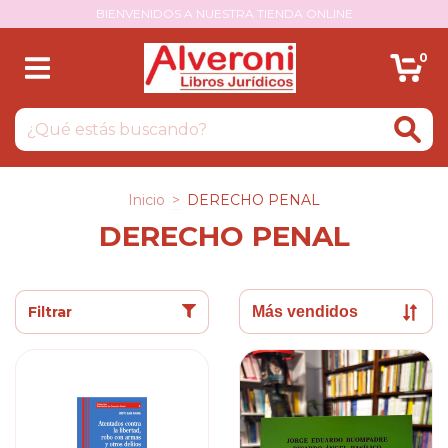
BIENVENIDOS A NUESTRA TIENDA ONLINE
0
Inicio
>
DERECHO PENAL
DERECHO PENAL
Filtrar