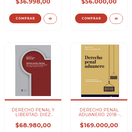
DERECHO -
$36.998,00
$56.000,00
BUOMPADRE JORGE
E.
DERECHO PENAL Y
DERECHO PENAL
LIBERTAD. DIEZ
ADUANERO. 2018 -
CONTRIBUCIONES
VIDAL ALBARRACIN
DE MICHAEL
$68.980,00
$169.000,00
PAWLIK. 2021 -