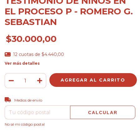
TESTIMONIO DE NIÑOS EN
EL PROCESO P - ROMERO G.
SEBASTIAN
$30.000,00
12
cuotas de
$4.440,00
Ver más detalles
CAMBIAR CP
Entregas para el CP:
Medios de envío
CALCULAR
No sé mi código postal