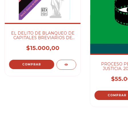
EL DELITO DE BLANQUEO DE
CAPITALES BREVIARIOS DE
DERECHO PENAL Y PROCESAL
PENAL - GUERRA DE VILLALAZ
$15.000,00
A.
PROCESO PE
JUSTICIA. 2
GABRI
$55.0