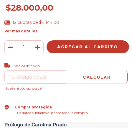
$28.000,00
12
cuotas de
$4.144,00
Ver más detalles
CAMBIAR CP
Entregas para el CP:
Medios de envío
CALCULAR
No sé mi código postal
Compra protegida
Tus datos cuidados durante toda la compra.
Prólogo de Carolina Prado