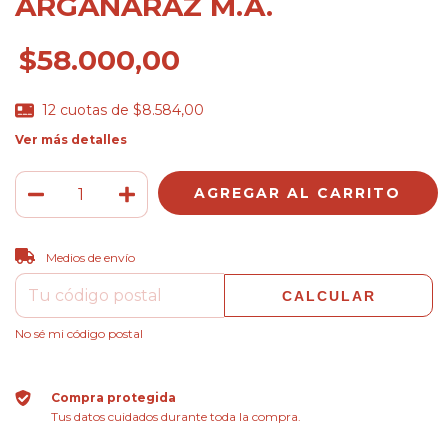
ARGAÑARAZ M.A.
$58.000,00
12
cuotas de
$8.584,00
Ver más detalles
CAMBIAR CP
Entregas para el CP:
Medios de envío
CALCULAR
No sé mi código postal
Compra protegida
Tus datos cuidados durante toda la compra.