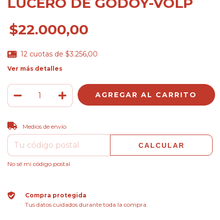
LUCERO DE GODOY-VOLP
$22.000,00
12
cuotas de
$3.256,00
Ver más detalles
CAMBIAR CP
Entregas para el CP:
Medios de envío
CALCULAR
No sé mi código postal
Compra protegida
Tus datos cuidados durante toda la compra.