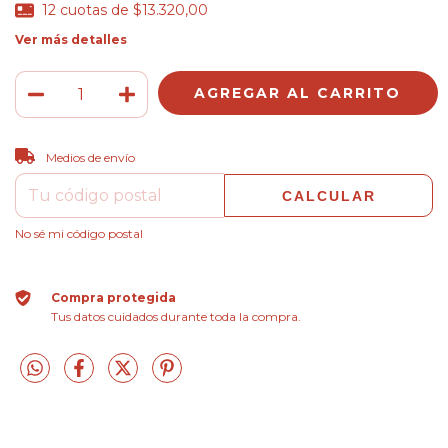
12
cuotas de
$13.320,00
Ver más detalles
CAMBIAR CP
Entregas para el CP:
Medios de envío
CALCULAR
No sé mi código postal
Compra protegida
Tus datos cuidados durante toda la compra.