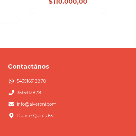
$110.000,00
 JALIL
S
0
Contactános
543516312878
3516312878
info@alveroni.com
Duarte Quirós 631