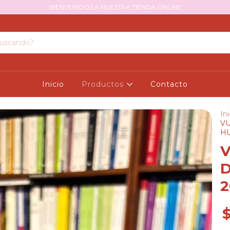
BIENVENIDOS A NUESTRA TIENDA ONLINE
Inicio
Productos
Contacto
Ini
V
HU
V
2