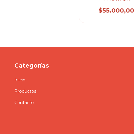
INTERAMERICANO. 2 -
SERGIO NICOLA
$55.000,0
Categorías
Inicio
Productos
Contacto