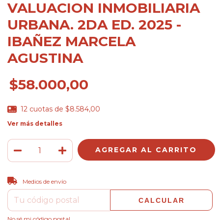
VALUACION INMOBILIARIA
URBANA. 2DA ED. 2025 -
IBAÑEZ MARCELA
AGUSTINA
$58.000,00
12
cuotas de
$8.584,00
Ver más detalles
CAMBIAR CP
Entregas para el CP:
Medios de envío
CALCULAR
No sé mi código postal