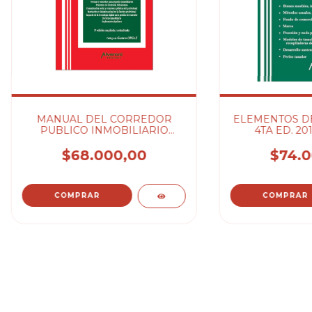
MANUAL DEL CORREDOR
ELEMENTOS DE
PUBLICO INMOBILIARIO
4TA ED. 20
2ºED.2023 - IBAÑEZ MARCELA
MARCELA 
A.
$68.000,00
$74.0